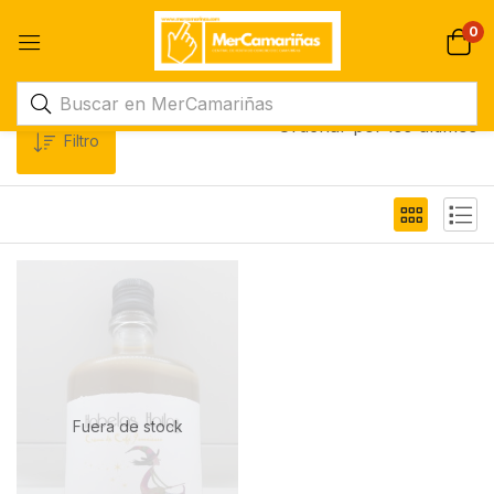
0
Ordenar por los últimos
Filtro
Fuera de stock