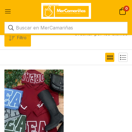
0
Ordenar por los últimos
Filtro