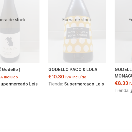
uera de stock
Fuera de stock
F
 Godello )
GODELLO PACO & LOLA
GODELL
MONAGU
€
10.30
VA Incluído
IVA Incluído
€
8.33
Supermercado Leis
Tienda:
Supermercado Leis
I
Tienda: