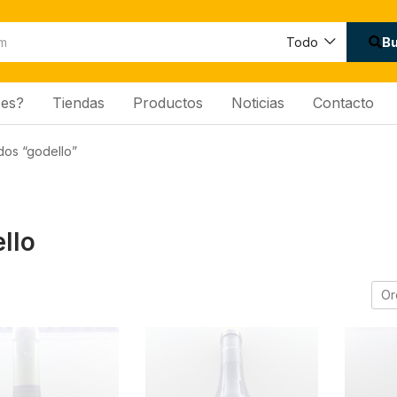
B
Todo
es?
Tiendas
Productos
Noticias
Contacto
dos “godello”
llo
Or