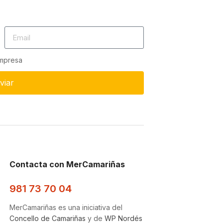
empresa
viar
Contacta con MerCamariñas
981 73 70 04
MerCamariñas es una iniciativa del
Concello de Camariñas
y de
WP Nordés