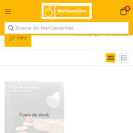
0
Ordenar por los últimos
Filtro
Fuera de stock