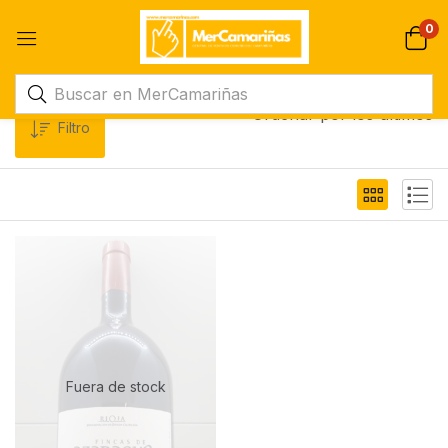
0
Ordenar por los últimos
Filtro
Fuera de stock