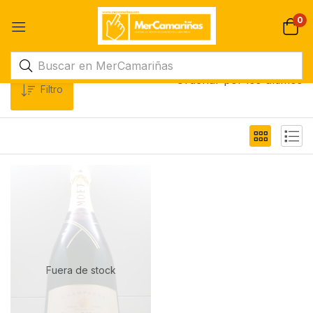
0
Ordenar por los últimos
Filtro
Fuera de stock