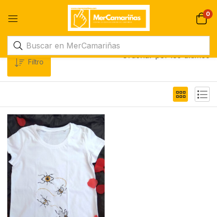
0
Ordenar por los últimos
Filtro