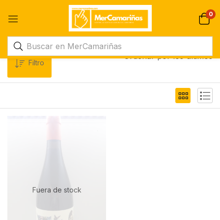
0
Ordenar por los últimos
Filtro
Fuera de stock