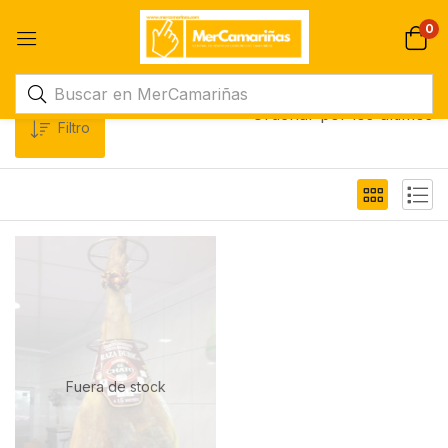
0
Ordenar por los últimos
Filtro
Fuera de stock