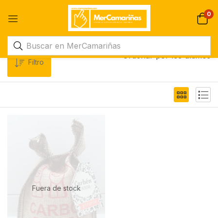
0
Ordenar por los últimos
Filtro
Fuera de stock