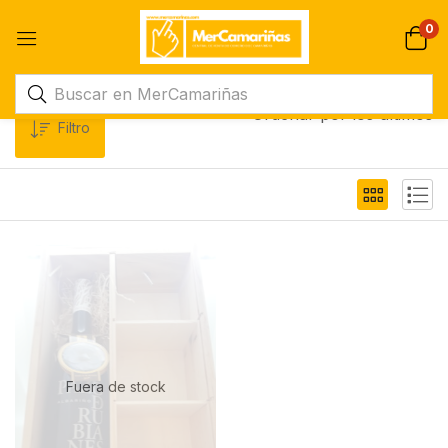
0
Ordenar por los últimos
Filtro
Fuera de stock