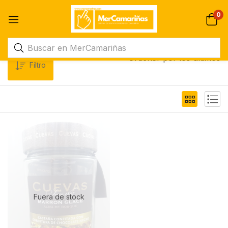
0
Ordenar por los últimos
Filtro
Fuera de stock