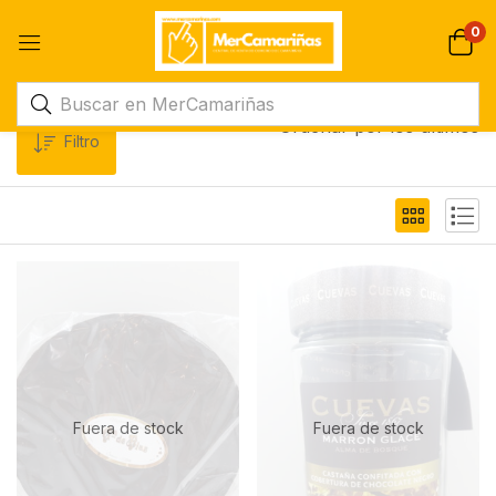
0
Ordenar por los últimos
Filtro
Fuera de stock
Fuera de stock