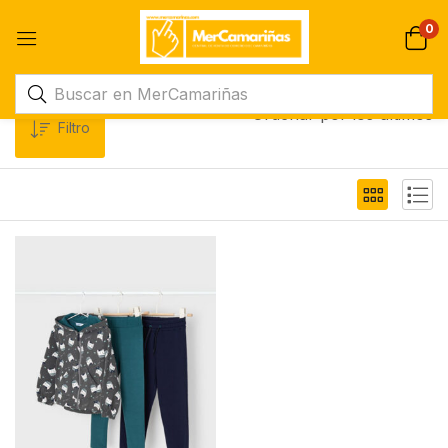
0
Ordenar por los últimos
Filtro