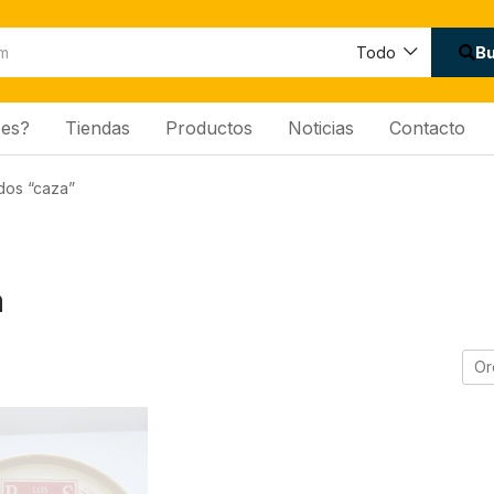
B
Todo
es?
Tiendas
Productos
Noticias
Contacto
dos “caza”
a
Or