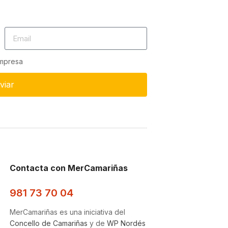
empresa
viar
Contacta con MerCamariñas
981 73 70 04
MerCamariñas es una iniciativa del
Concello de Camariñas
y de
WP Nordés