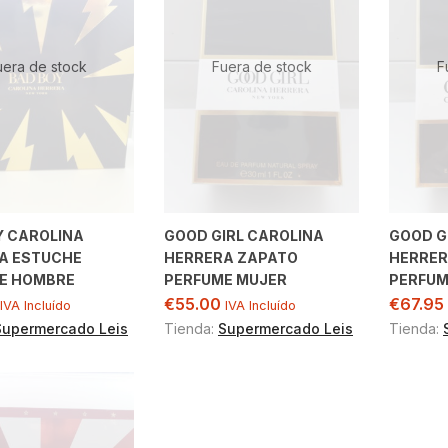
uera de stock
Fuera de stock
F
Y CAROLINA
GOOD GIRL CAROLINA
GOOD G
A ESTUCHE
HERRERA ZAPATO
HERRER
E HOMBRE
PERFUME MUJER
PERFUM
€
55.00
€
67.95
IVA Incluído
IVA Incluído
Supermercado Leis
Tienda:
Supermercado Leis
Tienda: