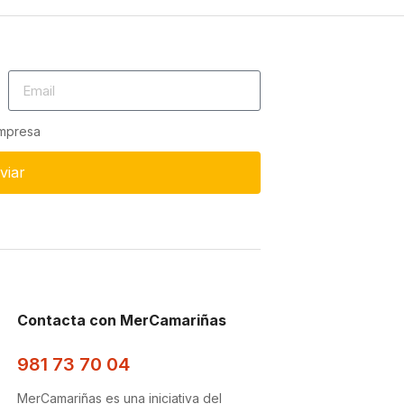
empresa
viar
Contacta con MerCamariñas
981 73 70 04
MerCamariñas es una iniciativa del