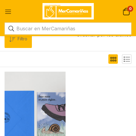
0
Ordenar por los últimos
Filtro