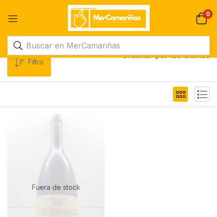
0
Ordenar por los últimos
Filtro
Fuera de stock