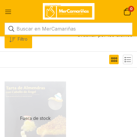
0
Ordenar por los últimos
Filtro
Fuera de stock