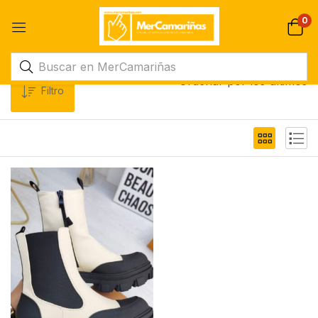
0
Ordenar por los últimos
Filtro