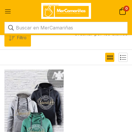
0
Ordenar por los últimos
Filtro