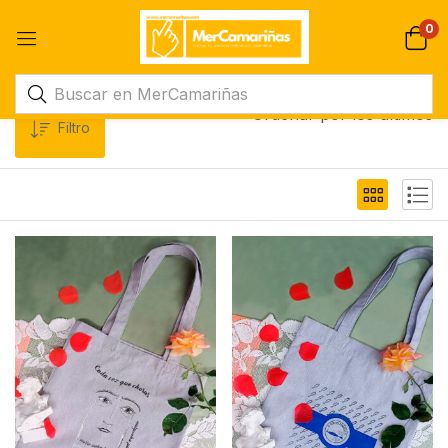
0
Ordenar por los últimos
Filtro