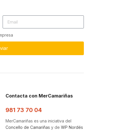
empresa
viar
Contacta con MerCamariñas
981 73 70 04
MerCamariñas es una iniciativa del
Concello de Camariñas
y de
WP Nordés