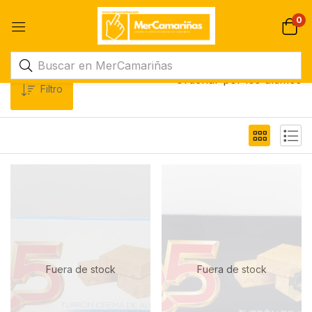
0
Ordenar por los últimos
Filtro
Fuera de stock
Fuera de stock