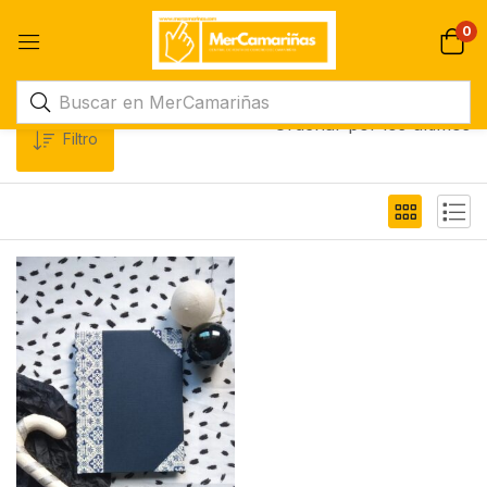
0
Ordenar por los últimos
Filtro