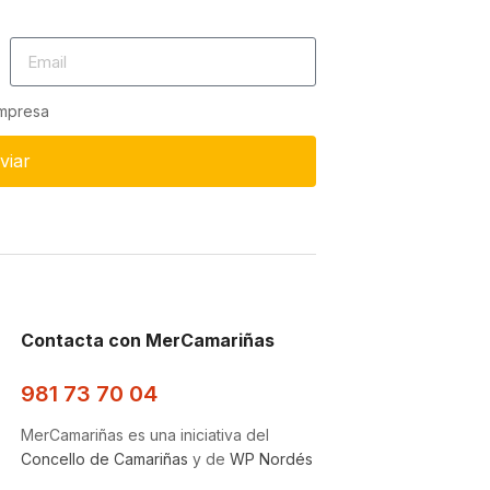
empresa
viar
Contacta con MerCamariñas
981 73 70 04
MerCamariñas es una iniciativa del
Concello de Camariñas
y de
WP Nordés