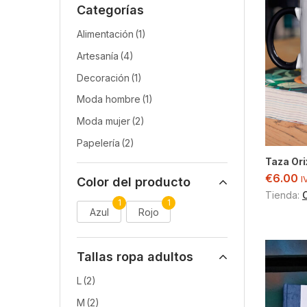
Categorías
Alimentación
(1)
Artesanía
(4)
Decoración
(1)
Moda hombre
(1)
Moda mujer
(2)
Papelería
(2)
Taza Or
€
6.00
I
Color del producto
Tienda:
1
1
Azul
Rojo
Tallas ropa adultos
L
(2)
M
(2)