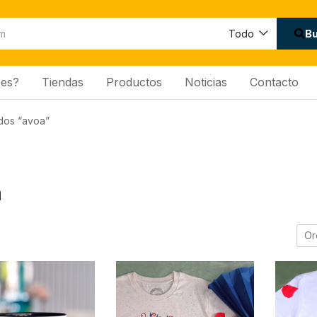
B
Todo
es?
Tiendas
Productos
Noticias
Contacto
dos “avoa”
a
Or