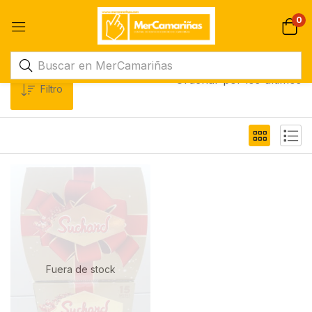
0
Ordenar por los últimos
Filtro
Fuera de stock