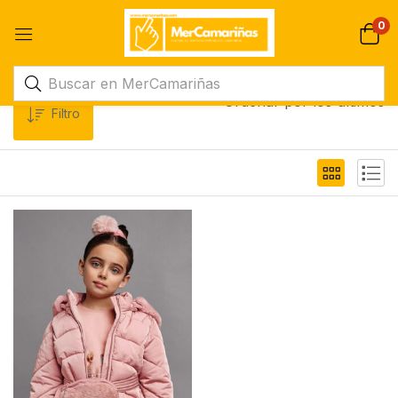
0
Ordenar por los últimos
Filtro