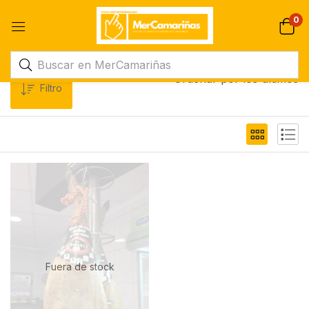
0
Ordenar por los últimos
Filtro
Fuera de stock