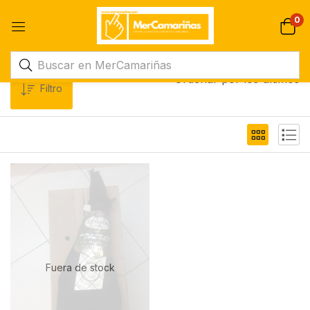
0
Ordenar por los últimos
Filtro
Fuera de stock